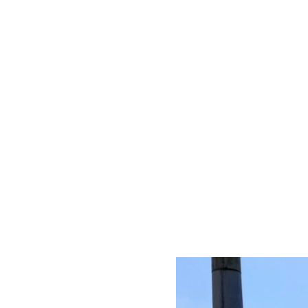
Home
News
Verein
Mitgliedscha
tz