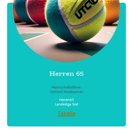
Herren 65
Mannschaftsführer:
Gerhard Nussbaumer
Herren65
Landesliga Süd
Tabelle